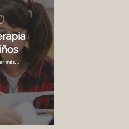
erapia
iños
er más…