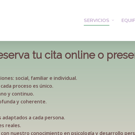
SERVICIOS
EQUI
serva tu cita online o prese
es: social, familiar e individual.
cada proceso es único.
no y continuo.
ofunda y coherente.
 adaptados a cada persona.
s reales.
 con nuestro conocimiento en psicología y desarrollo pers