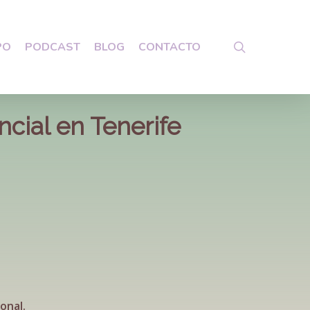
search
PO
PODCAST
BLOG
CONTACTO
ncial en Tenerife
onal.