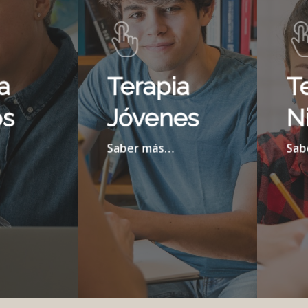
a
Terapia
T
os
Jóvenes
N
Saber más…
Sab