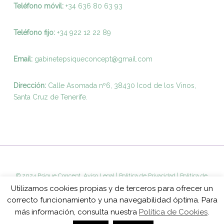
Teléfono móvil:
+34 636 80 63 93
Teléfono fijo:
+
34 922 12 22 89
Email:
gabinetepsiqueconcept@gmail.com
Dirección:
Calle Asomada nº6, 38430 Icod de los Vinos,
Santa Cruz de Tenerife.
© 2024 Psique Concept.
Aviso Legal
|
Politica de Privacidad
|
Politica de
Cookies
Utilizamos cookies propias y de terceros para ofrecer un
correcto funcionamiento y una navegabilidad óptima. Para
más información, consulta nuestra
Política de Cookies
.
facebook
youtube
instagram
whatsapp
phone