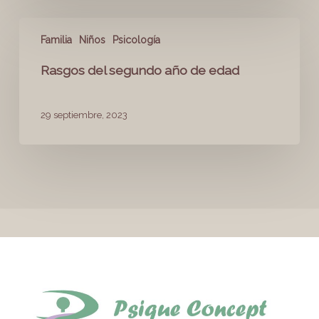
Familia
Niños
Psicología
Rasgos del segundo año de edad
29 septiembre, 2023