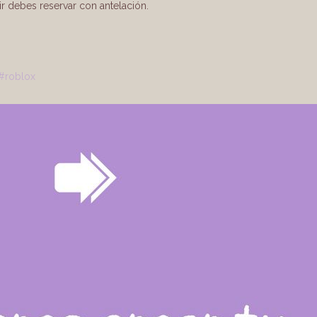
r debes reservar con antelación.
#roblox