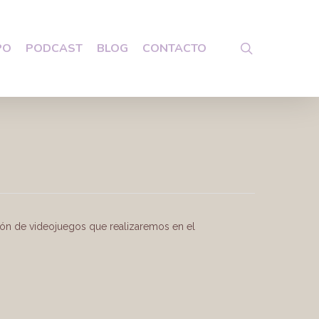
search
PO
PODCAST
BLOG
CONTACTO
ión de videojuegos que realizaremos en el