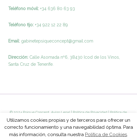
Teléfono móvil:
+34 636 80 63 93
Teléfono fijo:
+
34 922 12 22 89
Email:
gabinetepsiqueconcept@gmail.com
Dirección:
Calle Asomada nº6, 38430 Icod de los Vinos,
Santa Cruz de Tenerife.
© 2024 Psique Concept.
Aviso Legal
|
Politica de Privacidad
|
Politica de
Cookies
Utilizamos cookies propias y de terceros para ofrecer un
correcto funcionamiento y una navegabilidad óptima. Para
más información, consulta nuestra
Política de Cookies
.
facebook
youtube
instagram
whatsapp
phone