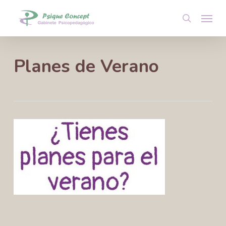
Skip
Menu
to
search
main
content
Planes de Verano