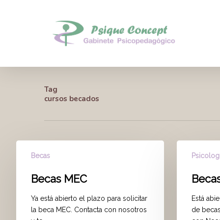
Skip
to
main
content
Tag
cursos becados
Becas
Psicolog
Becas MEC
Becas
Ya está abierto el plazo para solicitar
Está abie
la beca MEC. Contacta con nosotros
de beca