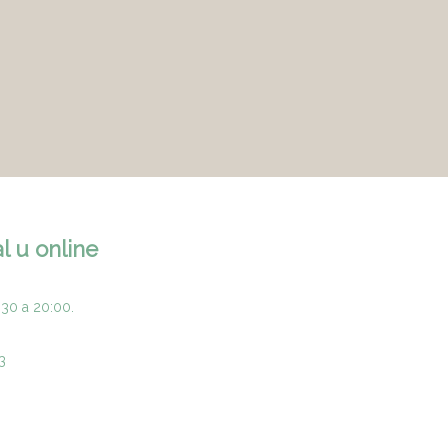
l u online
:30 a 20:00.
3