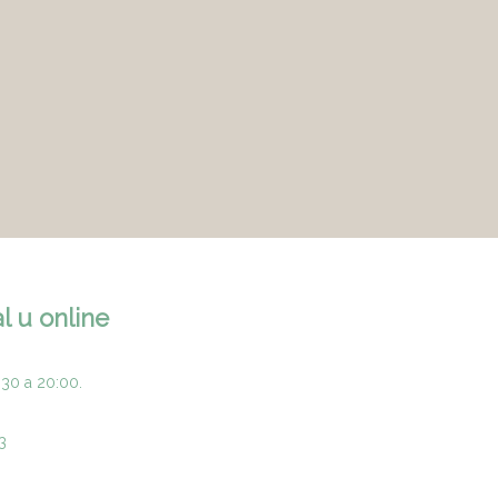
l u online
:30 a 20:00.
3