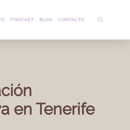
search
PO
PODCAST
BLOG
CONTACTO
ación
a en Tenerife