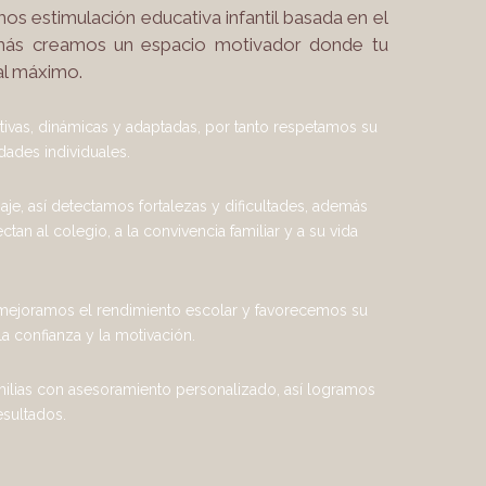
s estimulación educativa infantil basada en el
demás creamos un espacio motivador donde tu
 al máximo.
tivas, dinámicas y adaptadas, por tanto respetamos su
dades individuales.
aje, así detectamos fortalezas y dificultades, además
tan al colegio, a la convivencia familiar y a su vida
 mejoramos el rendimiento escolar y favorecemos su
a confianza y la motivación.
lias con asesoramiento personalizado, así logramos
esultados.