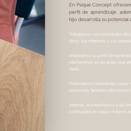
En Psique Concept ofrecemo
perfil de aprendizaje, a
hijo desarrolla su potencial
Trabajamos con actividades efec
ritmo, sus intereses y sus necesi
Analizamos su perfil de aprendiz
intervenimos en las áreas que afec
diaria.
Potenciamos habilidades clave,
autonomía, también reforzamos l
Además, acompañamos a las fami
continuidad en casa y mejores r