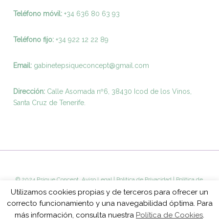
Teléfono móvil:
+34 636 80 63 93
Teléfono fijo:
+
34 922 12 22 89
Email:
gabinetepsiqueconcept@gmail.com
Dirección:
Calle Asomada nº6, 38430 Icod de los Vinos,
Santa Cruz de Tenerife.
© 2024 Psique Concept.
Aviso Legal
|
Politica de Privacidad
|
Politica de
Cookies
Utilizamos cookies propias y de terceros para ofrecer un
correcto funcionamiento y una navegabilidad óptima. Para
más información, consulta nuestra
Política de Cookies
.
facebook
youtube
instagram
whatsapp
phone