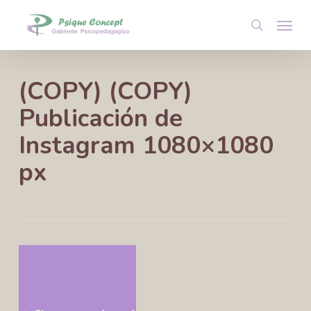
Skip
Menu
to
search
main
content
(COPY) (COPY)
Publicación de
Instagram 1080×1080
px