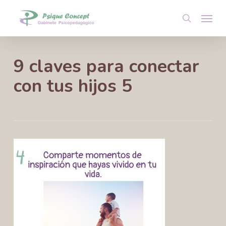
Skip
Menu
to
search
main
content
9 claves para conectar
con tus hijos 5