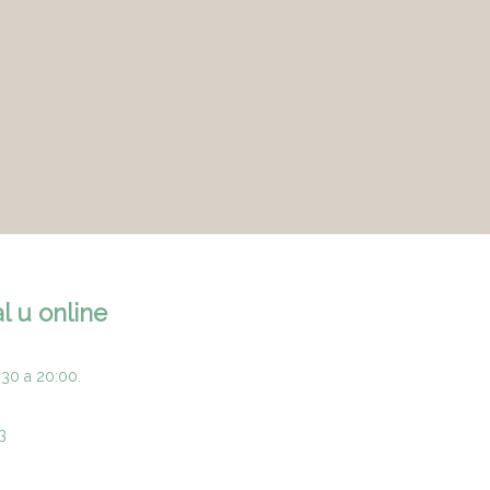
l u online
:30 a 20:00.
3