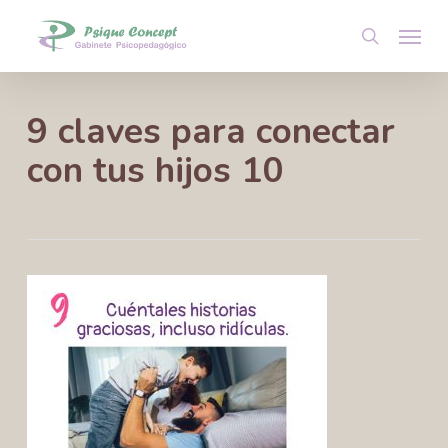
Skip
Menu
to
search
main
content
9 claves para conectar
con tus hijos 10