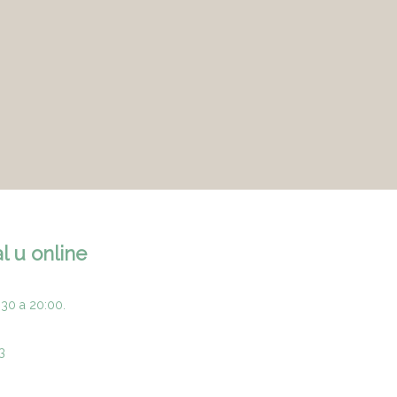
l u online
:30 a 20:00.
3