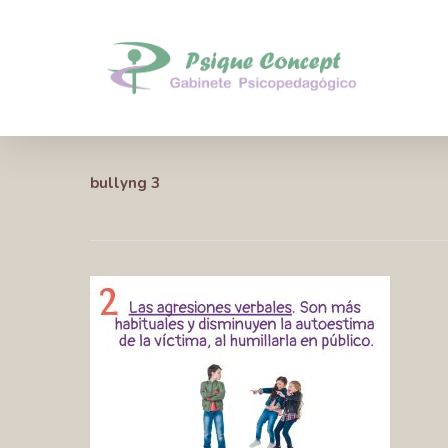
Skip
to
main
content
bullyng 3